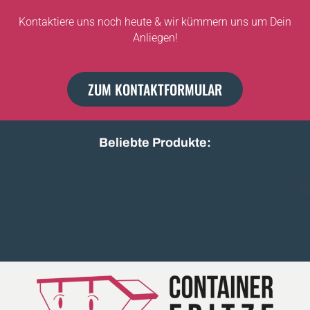
Kontaktiere uns noch heute & wir kümmern uns um Dein
Anliegen!
ZUM KONTAKTFORMULAR
Beliebte Produkte:
Holz A1/A3
Bauschutt uns
Baumischabfall leicht
Beton
Erdaushub mit Steinen
Gartenabfall gemischt
Gewerbeabfall gemischt