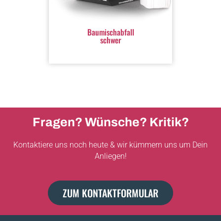
Baumischabfall
schwer
Fragen? Wünsche? Kritik?
Kontaktiere uns noch heute & wir kümmern uns um Dein
Anliegen!
ZUM KONTAKTFORMULAR