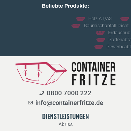
Beliebte Produkte:
Holz A1/A3
Bauschutt unsortie
Baumischabfall leicht
Beton bewe
Erdaushub mit Steinen
Gartenabfall gemischt
Gewerbeabfall gemischt
0800 7000 222
info@containerfritze.de
DIENSTLEISTUNGEN
Abriss